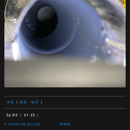
車検
整備・修理
by
RS
01:25
«
main
VOLVO V40 板金塗装